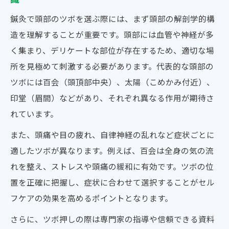
ニズム
鍼灸で頭部のツボを選ぶ際には、まず頭部の解剖学的構
頭部のツボを使った症状別鍼灸ケアのコツ
造を理解することが重要です。頭部には血管や神経が多
く集まり、デリケートな部位が存在するため、適切な場
セルフケアで役立つ頭部ツボの見つけ方
所を見極めて刺激する必要があります。代表的な頭部の
鍼灸の視点で頭部ツボの位置を正しく探す
ツボには百会（頭頂部中央）、太陽（こめかみ付近）、
コツ
印堂（眉間）などがあり、それぞれ異なる作用が期待さ
頭部セルフケアに便利な鍼灸ツボの覚え方
れています。
百会や太陽など鍼灸で押したい主要な頭部
また、頭痛や目の疲れ、自律神経の乱れなど症状ごとに
ツボ
適したツボが異なります。例えば、百会は全身の気の流
自宅でできる鍼灸ツボ押しセルフチェック
れを整え、ストレスや頭痛の緩和に有効です。ツボの位
法
置を正確に把握し、症状に合わせて選択することがセル
頭部の鍼灸ツボを安全に見分けるポイント
フケアの効果を高めるポイントとなります。
安全性に配慮した鍼灸による頭部ケア解説
さらに、ツボ押しの際は専門家の指導や信頼できる資料
鍼灸で頭部ケアを行う際の安全な手順と注