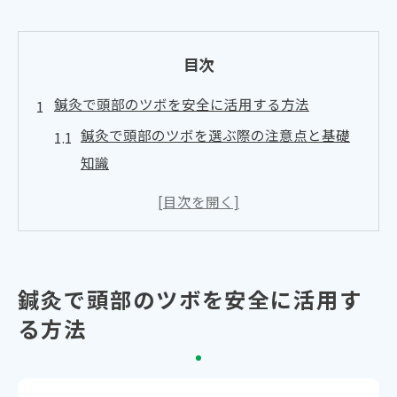
目次
鍼灸で頭部のツボを安全に活用する方法
鍼灸で頭部のツボを選ぶ際の注意点と基礎
知識
鍼灸による頭部ツボの安全な押し方のコツ
鍼灸で避けたい頭部の危険なツボ部位とは
頭頂部や側頭部のツボを鍼灸で活かす方法
鍼灸で頭部ツボを押す前に知るべき禁忌事
鍼灸で頭部のツボを安全に活用す
項
る方法
頭痛緩和へ導く鍼灸のツボ押し実践術
鍼灸で頭痛に効果的なツボを見極めるポイ