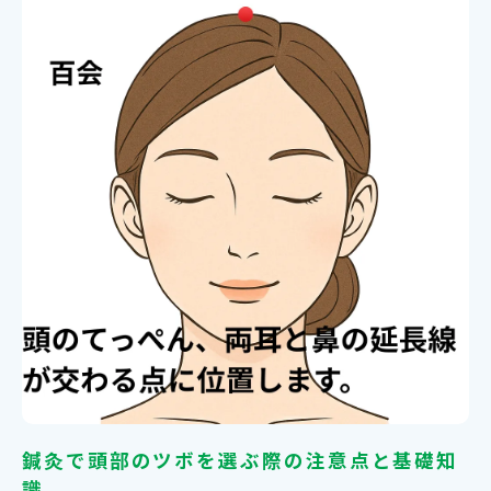
ント
頭痛緩和のための鍼灸ツボ押し具体的ステ
ップ
鍼灸による側頭部頭痛へのツボ刺激の実践
法
自律神経にも働きかける鍼灸とツボ活用法
片頭痛や緊張型頭痛に鍼灸のツボが効く理
由
頭部の不調を和らげる鍼灸とツボの知識
鍼灸で頭部の不調を緩和するツボの選び方
目の疲れや首こりに活用できる鍼灸とツボ
ストレス緩和に役立つ頭部の鍼灸ツボを解
説
鍼灸で頭部のツボを選ぶ際の注意点と基礎知
識
鍼灸の視点から考える頭部不調の改善メカ