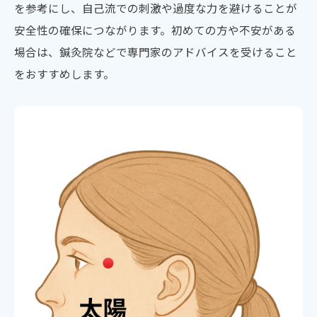
を参考にし、自己流での刺激や過度な力を避けることが
意点
安全性の確保につながります。初めての方や不安がある
頭部鍼灸の禁忌部位を理解しリスクを回避
場合は、鍼灸院などで専門家のアドバイスを受けること
する
をおすすめします。
鍼灸で頭部ツボを押すときの刺激量と圧の
目安
鍼灸施術前に知っておくべき頭蓋骨の構造
頭部ケアで鍼灸を安心して活用するための
知識
頭痛や目の疲れ対策に効くツボ活用のポイント
鍼灸とツボ押しで頭痛対策を始める基本ポ
イント
目の疲れや肩こりにも使える鍼灸ツボの選
択法