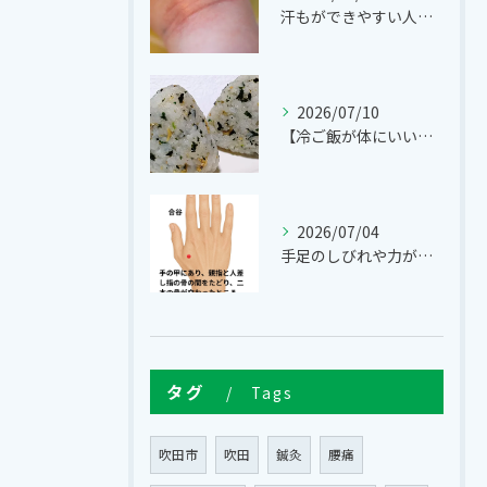
汗もができやすい人、できにくい人。
2026/07/10
【冷ご飯が体にいいって本当？🍚】
2026/07/04
手足のしびれや力が入らない…それはギラン・バレー症候群かもし...
タグ
Tags
吹田市
吹田
鍼灸
腰痛